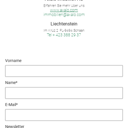
Erfahren Sie mehr über uns
www.axalo.com
immobilien@axalo.com
Liechtenstein
Im Krüz 2
FL-9494 Schaan
Tel + 423 388 29 37
Vorname
Name*
E-Mail*
Newsletter